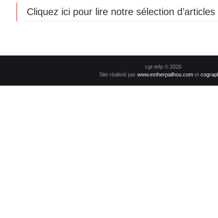
Cliquez ici pour lire notre sélection d’article
cgt-tefp © 2026
Site réalisté par
www.estherpailhou.com
et
cograp