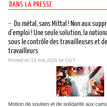
DANS LA PRESSE
INSTANCES – ELU/ES CGT
VOS DROITS
Du métal, sans Mittal ! Non aux supp
d’emploi ! Une seule solution, la nation
RÉGIONS
sous le contrôle des travailleuses et d
NOTRE SYNDICAT
travailleurs
SYNDIQUEZ-VOUS !
Posted on
23 mai 2025
by
CGT
Motion de soutien et de solidarité aux ca