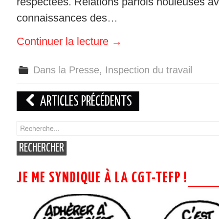
respectées. Relations parfois houleuses a
connaissances des…
Continuer la lecture
→
Dans la Presse
,
Inspection du travail
Navigation
ARTICLES PRÉCÉDENTS
des
Search
for:
articles
JE ME SYNDIQUE À LA CGT-TEFP !