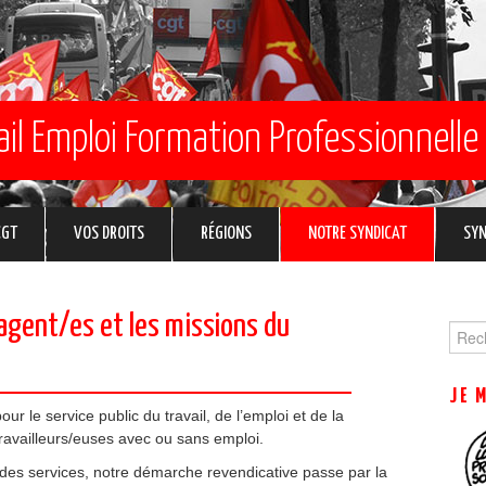
ail Emploi Formation Professionnelle
CGT
VOS DROITS
RÉGIONS
NOTRE SYNDICAT
SYN
 agent/es et les missions du
Sear
for:
JE 
 le service public du travail, de l’emploi et de la
travailleurs/euses avec ou sans emploi.
es services, notre démarche revendicative passe par la