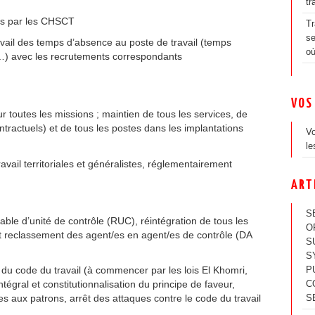
tr
es par les CHSCT
Tr
se
vail des temps d’absence au poste de travail (temps
où
l…) avec les recrutements correspondants
VOS
r toutes les missions ; maintien de tous les services, de
ntractuels) et de tous les postes dans les implantations
Vo
le
avail territoriales et généralistes, réglementairement
ART
S
ble d’unité de contrôle (RUC), réintégration de tous les
O
 et reclassement des agent/es en agent/es de contrôle (DA
S
S
 du code du travail (à commencer par les lois El Khomri,
P
gral et constitutionnalisation du principe de faveur,
C
s aux patrons, arrêt des attaques contre le code du travail
S