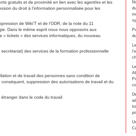
s gratuits et de proximité en lien avec les agent/es et les
No
ession du droit à l’information personnalisée pour les
du
me
sy
uppression de Wiki’T et de l’ODR, de la note du 11
gie. Dans le même esprit nous nous opposons aux
Po
e « tickets » des services informatiques, du nouveau
du
Le
 secrétariat) des services de la formation professionnelle
l’
ch
Le
Ab
tallation et de travail des personnes sans condition de
Pi
 par conséquent, suppression des autorisations de travail et du
co
Dé
r étranger dans le code du travail
ad
tr
po
Un
Ca