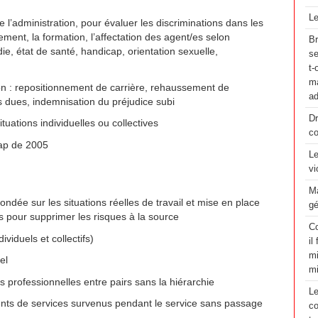
Le
l’administration, pour évaluer les discriminations dans les
ement, la formation, l’affectation des agent/es selon
Br
die, état de santé, handicap, orientation sexuelle,
se
t-
ma
ion : repositionnement de carrière, rehaussement de
ad
dues, indemnisation du préjudice subi
Dr
ituations individuelles ou collectives
co
cap de 2005
Le
vi
Ma
ondée sur les situations réelles de travail et mise en place
gé
 pour supprimer les risques à la source
Co
viduels et collectifs)
il
mi
el
m
 professionnelles entre pairs sans la hiérarchie
Le
nts de services survenus pendant le service sans passage
co