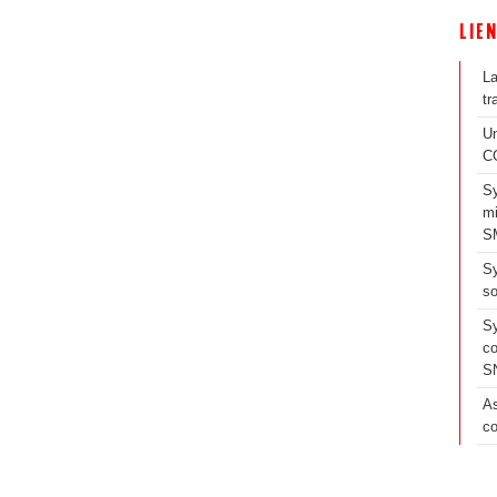
LIE
La
tr
Un
C
Sy
mi
S
Sy
s
Sy
co
S
As
c