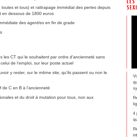
LES
r toutes et tous) et rattrapage immédiat des pertes depuis
SEX
rut en dessous de 1800 euros
immédiate des agent/es en fin de grade
es
s les CT qui le souhaitent par ordre d’ancienneté sans
elui de l’emploi, sur leur poste actuel
voir y rester, sur le même site, qu’ils passent ou non le
Vo
qu
f de C en B à l’ancienneté
sy
onales et du droit à mutation pour tous, non aux
Re
li
4 
qu
Ré
in