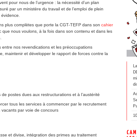
vent pour nous de l’urgence : la nécessité d’un plan
ré par un ministère du travail et de l’emploi de plein
 évidence.
ons plus complètes que porte la CGT-TEFP dans son
cahier
ic que nous voulons, à la fois dans son contenu et dans les
.
 entre nos revendications et les préoccupations
, maintenir et développer le rapport de forces contre la
La
D
mi
di
Ad
de postes dues aux restructurations et à l’austérité
Se
orcer tous les services à commencer par le recrutement
Pa
s vacants par voie de concours
10
CAM
sse et divise, intégration des primes au traitement