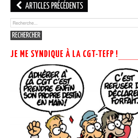
Navigation
ARTICLES PRÉCÉDENTS
des
Search
for:
articles
JE ME SYNDIQUE À LA CGT-TEFP !