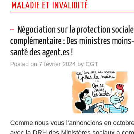
MALADIE ET INVALIDITÉ
INSTANCES – ELU/ES CGT
VOS DROITS
Négociation sur la protection sociale
complémentaire : Des ministres moins-
RÉGIONS
santé des agent.es !
NOTRE SYNDICAT
Posted on
7 février 2024
by
CGT
SYNDIQUEZ-VOUS !
Comme nous vous l’annoncions en octobre
avec la DRH des Ministères sociaux a co