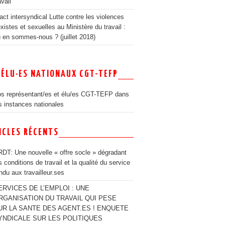
avail
act intersyndical Lutte contre les violences
xistes et sexuelles au Ministère du travail :
 en sommes-nous ? (juillet 2018)
 ÉLU·ES NATIONAUX CGT-TEFP
s représentant/es et élu/es CGT-TEFP dans
s instances nationales
ICLES RÉCENTS
DT: Une nouvelle « offre socle » dégradant
s conditions de travail et la qualité du service
ndu aux travailleur.ses
ERVICES DE L’EMPLOI : UNE
RGANISATION DU TRAVAIL QUI PESE
UR LA SANTE DES AGENT.ES ! ENQUETE
YNDICALE SUR LES POLITIQUES