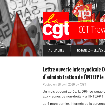
CGT Trav
ACTUALITÉS
INSTANCES – ELU/ES 
Lettre ouverte intersyndicale 
d’administration de l’INTEFP le
Posted on
18 avril 2019
by
CGT
Un mois et demi après, la DRH se range en
aux « zones de non-droits » à l’INTEFP !
Le 4 mars dernier, informés de la survena