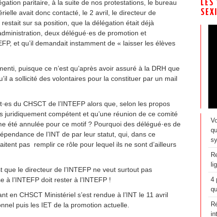
LES
tion paritaire, à la suite de nos protestations, le bureau
SEX
ielle avait donc contacté, le 2 avril, le directeur de
 restait sur sa position, que la délégation était déjà
administration, deux délégué·es de promotion et
P, et qu’il demandait instamment de « laisser les élèves
nti, puisque ce n’est qu’après avoir assuré à la DRH que
’il a sollicité des volontaires pour la constituer par un mail
nt·es du CHSCT de l’INTEFP alors que, selon les propos
pas juridiquement compétent et qu’une réunion de ce comité
Vo
e été annulée pour ce motif ? Pourquoi des délégué·es de
qu
dépendance de l’INT de par leur statut, qui, dans ce
sy
itent pas remplir ce rôle pour lequel ils ne sont d’ailleurs
Re
li
t que le directeur de l’INTEFP ne veut surtout pas
e à l’INTEFP doit rester à l’INTEFP !
4 
qu
t en CHSCT Ministériel s’est rendue à l’INT le 11 avril
nnel puis les IET de la promotion actuelle.
Ré
in