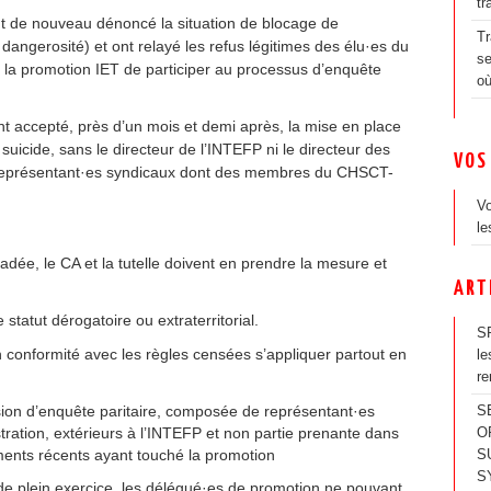
tr
nt de nouveau dénoncé la situation de blocage de
Tr
dangerosité) et ont relayé les refus légitimes des élu·es du
se
la promotion IET de participer au processus d’enquête
où
nt accepté, près d’un mois et demi après, la mise en place
 suicide, sans le directeur de l’INTEFP ni le directeur des
VOS
s représentant·es syndicaux dont des membres du CHSCT-
Vo
le
adée, le CA et la tutelle doivent en prendre la mesure et
ART
statut dérogatoire ou extraterritorial.
SR
 conformité avec les règles censées s’appliquer partout en
le
re
sion d’enquête paritaire, composée de représentant·es
S
ration, extérieurs à l’INTEFP et non partie prenante dans
O
ements récents ayant touché la promotion
S
S
e plein exercice, les délégué·es de promotion ne pouvant