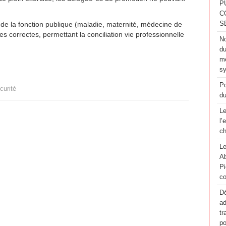
P
C
 de la fonction publique (maladie, maternité, médecine de
S
s correctes, permettant la conciliation vie professionnelle
No
du
me
sy
Po
curité
du
Le
l’
ch
Le
Ab
Pi
co
Dé
ad
tr
po