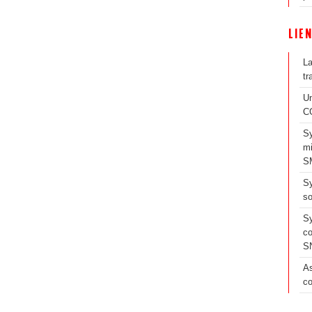
LIE
La
tr
Un
C
Sy
mi
S
Sy
s
Sy
co
S
As
c