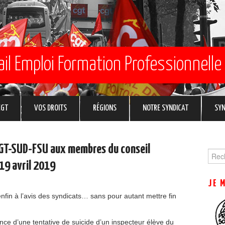
ail Emploi Formation Professionnelle
CGT
VOS DROITS
RÉGIONS
NOTRE SYNDICAT
SYN
CGT-SUD-FSU aux membres du conseil
Sear
 19 avril 2019
for:
JE 
fin à l’avis des syndicats… sans pour autant mettre fin
nce d’une tentative de suicide d’un inspecteur élève du