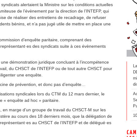
 syndicats alertaient la Ministre sur les conditions actuelles
amiteuse de l’évènement par la direction de l’INTEFP, qui
ise de réaliser des entretiens de recadrage, de refuser
dents bénins, et n’a pas jugé utile de mettre en place une
ommission d’enquête paritaire, comprenant des
s représentant·es des syndicats suite à ces évènements
é une démonstration juridique concluant à l’incompétence
La
vail, du CHSCT de l’INTEFP ou de tout autre CHSCT pour
D
iligenter une enquête.
mi
cine de prévention, et donc pas d’enquête…
di
sations syndicales lors du CTM du 12 mars dernier, le
Ad
e « enquête ad hoc » paritaire.
Se
Pa
s, en marge d’un groupe de travail du CHSCT-M sur les
10
istère au cours des 18 derniers mois, que la délégation de
e représentant·es au CHSCT de l’INTEFP et de délégué·es
CAM