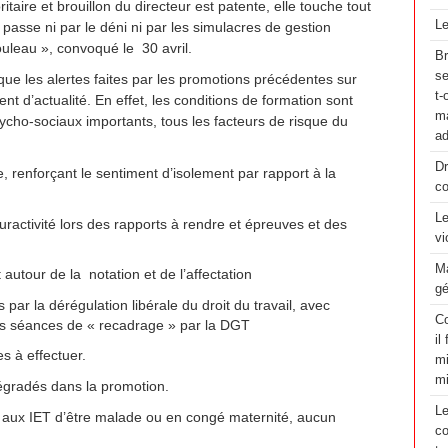
aire et brouillon du directeur est patente, elle touche tout
Le
passe ni par le déni ni par les simulacres de gestion
uleau », convoqué le 30 avril.
Br
se
ue les alertes faites par les promotions précédentes sur
t-
ent d’actualité. En effet, les conditions de formation sont
ma
cho-sociaux importants, tous les facteurs de risque du
ad
Dr
e, renforçant le sentiment d’isolement par rapport à la
co
Le
suractivité lors des rapports à rendre et épreuves et des
vi
Ma
utour de la notation et de l’affectation
gé
 par la dérégulation libérale du droit du travail, avec
Co
 séances de « recadrage » par la DGT
il
s à effectuer.
mi
m
dégradés dans la promotion.
Le
ite aux IET d’être malade ou en congé maternité, aucun
co