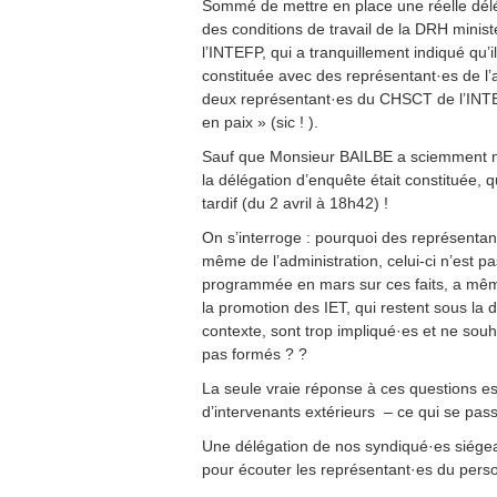
Sommé de mettre en place une réelle déléga
des conditions de travail de la DRH ministér
l’INTEFP, qui a tranquillement indiqué qu’il
constituée avec des représentant·es de l’
deux représentant·es du CHSCT de l’INTEF
en paix » (sic ! ).
Sauf que Monsieur BAILBE a sciemment me
la délégation d’enquête était constituée, qu
tardif (du 2 avril à 18h42) !
On s’interroge : pourquoi des représenta
même de l’administration, celui-ci n’est 
programmée en mars sur ces faits, a mêm
la promotion des IET, qui restent sous la 
contexte, sont trop impliqué·es et ne souha
pas formés ? ?
La seule vraie réponse à ces questions es
d’intervenants extérieurs – ce qui se pass
Une délégation de nos syndiqué·es siégean
pour écouter les représentant·es du perso