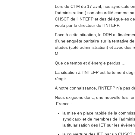
Lors du CTM du 17 avril, nos syndicats o
l’administration ( son absurdité comme sa 
CHSCT de l’INTEFP et des délégué·es de 
voulu par le directeur de l’INTEFP.
Face à cette situation, le DRH a finaleme
d’une enquête paritaire sur la tentative de
études (coté administration) et avec de
M.
Que de temps et d’énergie perdus …
La situation à l’INTEFP est fortement dégr
réagir.
A notre connaissance, l’INTEFP n’a pas de 
Nous exigeons donc, une nouvelle fois, en
France :
la mise en place rapide de la commis
syndicaux et de membres de l’administ
la titularisation des IET sur les évèn
la couverture des IET par un CHSCT d