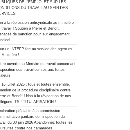
UBLIQUES DE L’EMPLOI ET SUR LES
ONDITIONS DU TRAVAIL AU SEIN DES
ERVICES
n à la répression antisyndicale au ministère
 travail ! Soutien à Pierre et Benoît,
nacés de sanction pour leur engagement
ndical
ur un INTEFP fort au service des agent.es
 Ministère !
ttre ouverte au Ministre du travail concernant
exposition des travailleur.ses aux fortes
aleurs
 16 juillet 2026 : tous et toutes ensemble,
andon de la procédure disciplinaire contre
erre et Benoît ! Non à la révocation de nos
llègues ITS ! TITULARISATION !
claration préalable à la commission
ministrative paritaire de l’inspection du
avail du 30 juin 2026 Abandonnez toutes les
ursuites contre nos camarades !