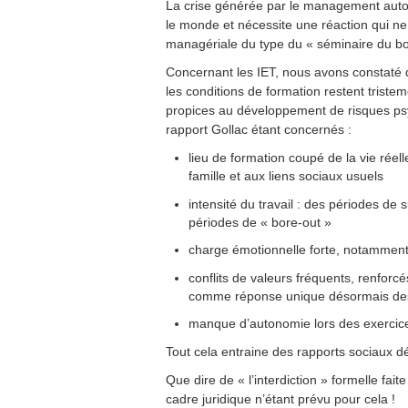
La crise générée par le management autorit
le monde et nécessite une réaction qui ne 
managériale du type du « séminaire du bo
Concernant les IET, nous avons constaté q
les conditions de formation restent tristem
propices au développement de risques psy
rapport Gollac étant concernés :
lieu de formation coupé de la vie réell
famille et aux liens sociaux usuels
intensité du travail : des périodes de 
périodes de « bore-out »
charge émotionnelle forte, notamment a
conflits de valeurs fréquents, renforcés
comme réponse unique désormais des
manque d’autonomie lors des exercice
Tout cela entraine des rapports sociaux 
Que dire de « l’interdiction » formelle fa
cadre juridique n’étant prévu pour cela !