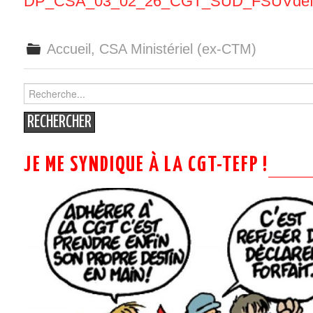
DP_CSA_03_02_26_CGT_SUD_FSUVdé
Accueil
,
CSA Ministériel (ex-CTM)
Search
for:
JE ME SYNDIQUE À LA CGT-TEFP !