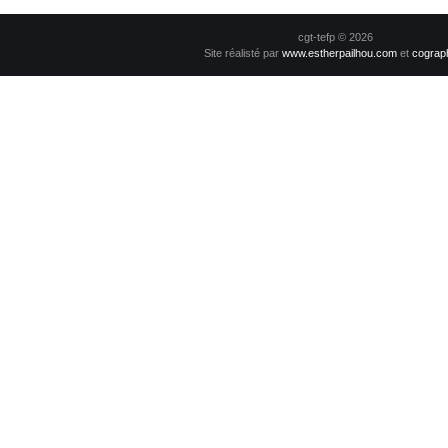
cgt-tefp © 2026
Site réalisté par
www.estherpailhou.com
et
cograp