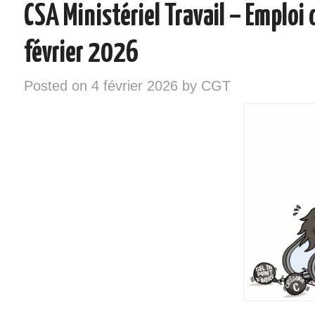
CSA Ministériel Travail – Emploi
INSTANCES – ELU/ES CGT
février 2026
VOS DROITS
Posted on
4 février 2026
by
CGT
RÉGIONS
NOTRE SYNDICAT
SYNDIQUEZ-VOUS !