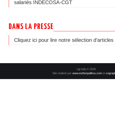
salariés INDECOSA-CGT
DANS LA PRESSE
Cliquez ici pour lire notre sélection d’article
cgt-tefp © 2026
Site réalisté par
www.estherpailhou.com
et
cograp