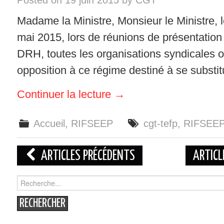
Posted on
19 juin 2015
by
CGT
Madame la Ministre, Monsieur le Ministre, le
mai 2015, lors de réunions de présentatio
DRH, toutes les organisations syndicales 
opposition à ce régime destiné à se subst
Continuer la lecture
→
Accueil
,
RIFSEEP
cgt-tefp
,
RIFSEE
Navigation
ARTICLES PRÉCÉDENTS
ARTICL
des
Search
for:
articles