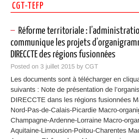
CGT-TEFP
INSTANCES – ELU/ES CGT
VOS DROITS
Réforme territoriale : l’administrati
communique les projets d’organigram
RÉGIONS
DIRECCTE des régions fusionnées
NOTRE SYNDICAT
Posted on
3 juillet 2015
by
CGT
SYNDIQUEZ-VOUS !
Les documents sont à télécharger en cliquan
suivants : Note de présentation de l’organi
DIRECCTE dans les régions fusionnées 
Nord-Pas-de-Calais-Picardie Macro-organ
Champagne-Ardenne-Lorraine Macro-org
Aquitaine-Limousion-Poitou-Charentes M