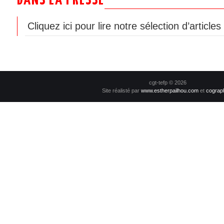
DANS LA PRESSE
Cliquez ici pour lire notre sélection d’article
cgt-tefp © 2026
Site réalisté par
www.estherpailhou.com
et
cograp