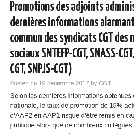
Promotions des adjoints adminis
INSTANCES – ELU/ES CGT
dernières informations alarmant
VOS DROITS
commun des syndicats CGT des 
RÉGIONS
sociaux SNTEFP-CGT, SNASS-CGT
NOTRE SYNDICAT
CGT, SNPJS-CGT)
SYNDIQUEZ-VOUS !
Posted on
19 décembre 2017
by
CGT
Selon les dernières informations obtenues
nationale, le taux de promotion de 15% act
d’AAP2 en AAP1 risque d’être remis en cau
publique alors que de nombreux collègues