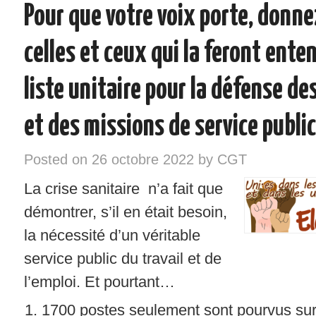
Pour que votre voix porte, donne
INSTANCES – ELU/ES CGT
celles et ceux qui la feront ente
VOS DROITS
liste unitaire pour la défense de
RÉGIONS
et des missions de service public
NOTRE SYNDICAT
Posted on
26 octobre 2022
by
CGT
SYNDIQUEZ-VOUS !
La crise sanitaire n’a fait que
démontrer, s’il en était besoin,
la nécessité d’un véritable
service public du travail et de
l’emploi. Et pourtant…
1700 postes seulement sont pourvus sur