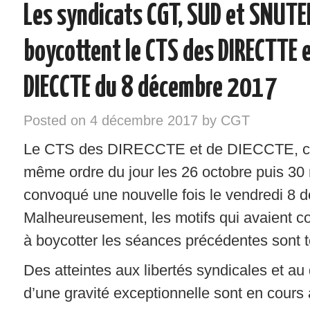
Les syndicats CGT, SUD et SNUTE
INSTANCES – ELU/ES CGT
boycottent le CTS des DIRECTTE 
VOS DROITS
DIECCTE du 8 décembre 2017
RÉGIONS
Posted on
4 décembre 2017
by
CGT
NOTRE SYNDICAT
Le CTS des DIRECCTE et de DIECCTE, co
SYNDIQUEZ-VOUS !
même ordre du jour les 26 octobre puis 30
convoqué une nouvelle fois le vendredi 8 
Malheureusement, les motifs qui avaient c
à boycotter les séances précédentes sont to
Des atteintes aux libertés syndicales et au 
d’une gravité exceptionnelle sont en cours