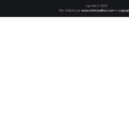
cgt-tefp © 2026
Site réalisté par
www.estherpailhou.com
et
cograp