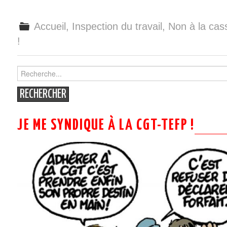
Accueil
,
Inspection du travail
,
Non à la cass
!
Search
for:
JE ME SYNDIQUE À LA CGT-TEFP !