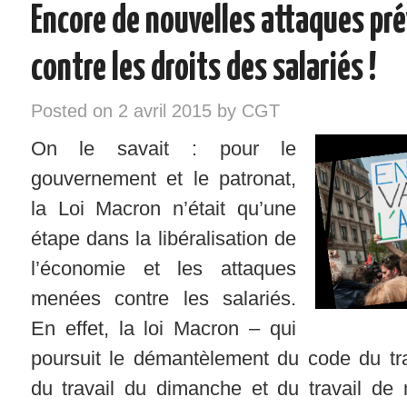
Encore de nouvelles attaques pr
INSTANCES – ELU/ES CGT
contre les droits des salariés !
VOS DROITS
Posted on
2 avril 2015
by
CGT
RÉGIONS
On le savait : pour le
NOTRE SYNDICAT
gouvernement et le patronat,
la Loi Macron n’était qu’une
SYNDIQUEZ-VOUS !
étape dans la libéralisation de
l’économie et les attaques
menées contre les salariés.
En effet, la loi Macron – qui
poursuit le démantèlement du code du tra
du travail du dimanche et du travail de nu