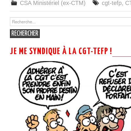
CSA Ministériel (ex-CTM)
cgt-tefp
,
C
Search
for:
JE ME SYNDIQUE À LA CGT-TEFP !