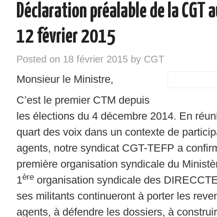
Déclaration préalable de la CGT 
INSTANCES – ELU/ES CGT
12 février 2015
VOS DROITS
Posted on
18 février 2015
by
CGT
RÉGIONS
Monsieur le Ministre,
NOTRE SYNDICAT
C’est le premier CTM depuis
SYNDIQUEZ-VOUS !
les élections du 4 décembre 2014. En réuni
quart des voix dans un contexte de partici
agents, notre syndicat CGT-TEFP a confir
première organisation syndicale du Ministè
ère
1
organisation syndicale des DIRECCTE.
ses militants continueront à porter les reve
agents, à défendre les dossiers, à construir