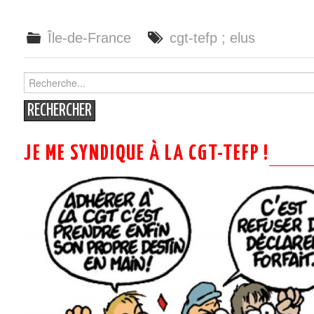
Île-de-France
cgt-tefp ; elus
Search
for:
JE ME SYNDIQUE À LA CGT-TEFP !