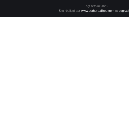
cgt-tefp © 2026
Site réalisté par
www.estherpailhou.com
et
cograp