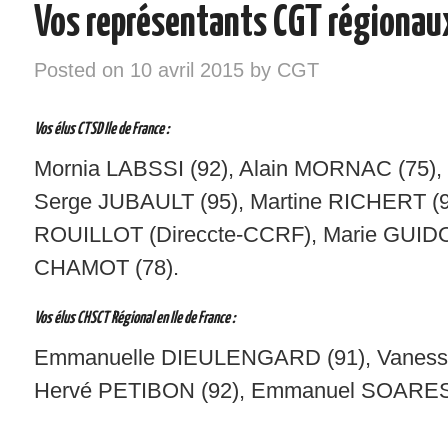
Vos représentants CGT régionau
INSTANCES – ELU/ES CGT
Posted on
10 avril 2015
by
CGT
VOS DROITS
Vos élus CTSD Ile de France :
RÉGIONS
Mornia LABSSI (92), Alain MORNAC (75), N
NOTRE SYNDICAT
Serge JUBAULT (95), Martine RICHERT (91
ROUILLOT (Direccte-CCRF), Marie GUIDON
SYNDIQUEZ-VOUS !
CHAMOT (78).
Vos élus CHSCT Régional en Ile de France :
Emmanuelle DIEULENGARD (91), Vaness
Hervé PETIBON (92), Emmanuel SOARES