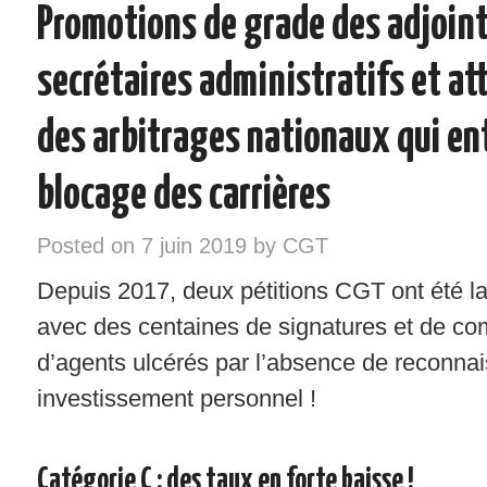
Promotions de grade des adjoint
INSTANCES – ELU/ES CGT
secrétaires administratifs et at
VOS DROITS
des arbitrages nationaux qui en
RÉGIONS
blocage des carrières
NOTRE SYNDICAT
Posted on
7 juin 2019
by
CGT
SYNDIQUEZ-VOUS !
Depuis 2017, deux pétitions CGT ont été la
avec des centaines de signatures et de c
d’agents ulcérés par l’absence de reconna
investissement personnel !
Catégorie C : des taux en forte baisse !