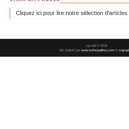
Cliquez ici pour lire notre sélection d’article
cgt-tefp © 2026
Site réalisté par
www.estherpailhou.com
et
cograp