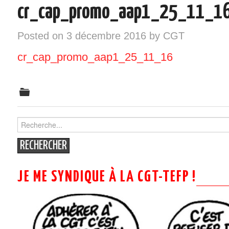
cr_cap_promo_aap1_25_11_1
INSTANCES – ELU/ES CGT
Posted on
3 décembre 2016
by
CGT
VOS DROITS
cr_cap_promo_aap1_25_11_16
RÉGIONS
NOTRE SYNDICAT
SYNDIQUEZ-VOUS !
Search
for:
JE ME SYNDIQUE À LA CGT-TEFP !