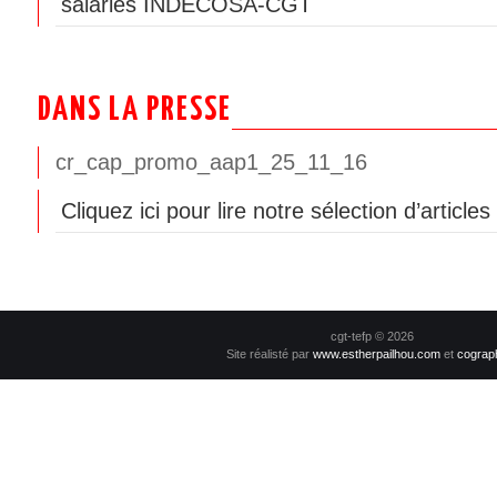
salariés INDECOSA-CGT
DANS LA PRESSE
cr_cap_promo_aap1_25_11_16
Cliquez ici pour lire notre sélection d’article
cgt-tefp © 2026
Site réalisté par
www.estherpailhou.com
et
cograp