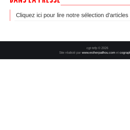
DANS LA PRESSE
Cliquez ici pour lire notre sélection d’article
cgt-tefp © 2026
Site réalisté par
www.estherpailhou.com
et
cograp