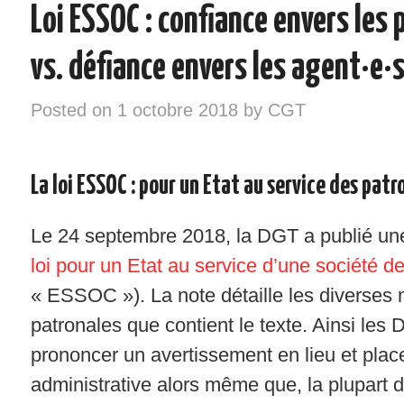
Loi ESSOC : confiance envers les 
INSTANCES – ELU/ES CGT
vs. défiance envers les agent·e·
VOS DROITS
Posted on
1 octobre 2018
by
CGT
RÉGIONS
NOTRE SYNDICAT
La loi ESSOC : pour un Etat au service des patr
SYNDIQUEZ-VOUS !
Le 24 septembre 2018, la DGT a publié u
loi pour un Etat au service d’une société d
« ESSOC »). La note détaille les diverses
patronales que contient le texte. Ainsi le
prononcer un avertissement en lieu et pla
administrative alors même que, la plupart 